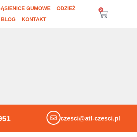
ĄSIENICE GUMOWE
ODZIEŻ
0
BLOG
KONTAKT
951
czesci@atl-czesci.pl