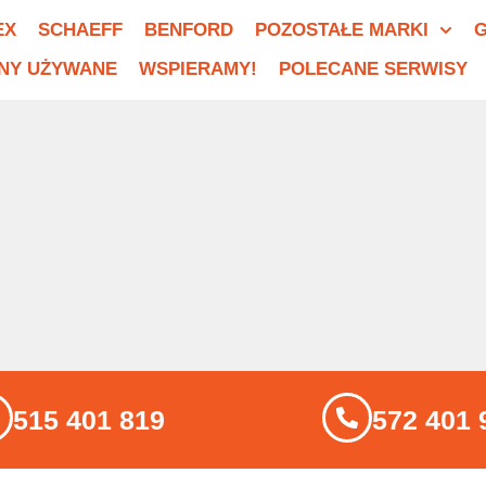
EX
SCHAEFF
BENFORD
POZOSTAŁE MARKI
G
NY UŻYWANE
WSPIERAMY!
POLECANE SERWISY
515 401 819
572 401 