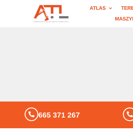
ATLAS
TER
MASZY
665 371 267