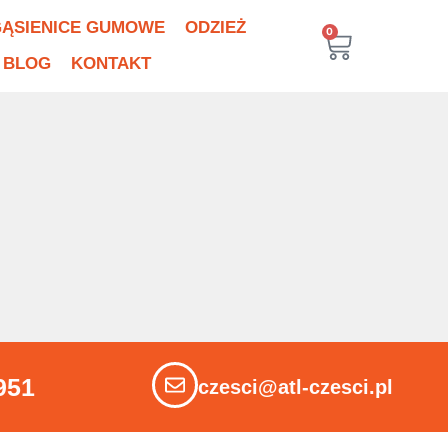
ĄSIENICE GUMOWE
ODZIEŻ
0
BLOG
KONTAKT
951
czesci@atl-czesci.pl