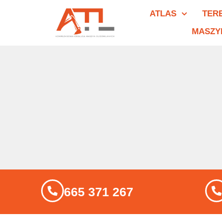
ATLAS
TER
MASZY
665 371 267