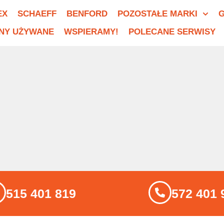
EX
SCHAEFF
BENFORD
POZOSTAŁE MARKI
G
NY UŻYWANE
WSPIERAMY!
POLECANE SERWISY
515 401 819
572 401 