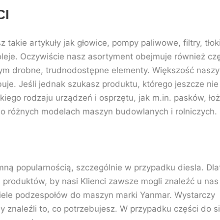
CI
takie artykuły jak głowice, pompy paliwowe, filtry, tłok
oleje. Oczywiście nasz asortyment obejmuje również czę
tym drobne, trudnodostępne elementy. Większość naszy
buje. Jeśli jednak szukasz produktu, którego jeszcze ni
iego rodzaju urządzeń i osprzętu, jak m.in. pasków, ło
 o różnych modelach maszyn budowlanych i rolniczych.
mną popularnością, szczególnie w przypadku diesla. Dl
produktów, by nasi Klienci zawsze mogli znaleźć u nas 
ele podzespołów do maszyn marki Yanmar. Wystarczy
 znaleźli to, co potrzebujesz. W przypadku części do s