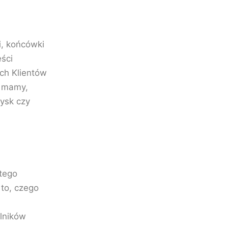
i, końcówki
ści
ch Klientów
e mamy,
żysk czy
atego
to, czego
ilników