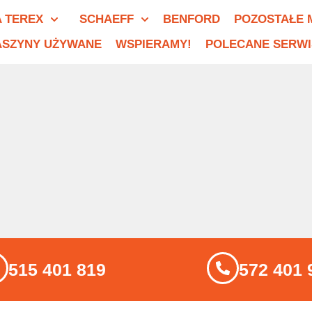
 TEREX
SCHAEFF
BENFORD
POZOSTAŁE 
SZYNY UŻYWANE
WSPIERAMY!
POLECANE SERWI
515 401 819
572 401 