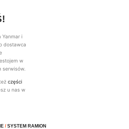
!
n Yanmar i
ko dostawca
e
zestojem w
h serwisów.
też
części
esz u nas w
IE
/
SYSTEM RAMION