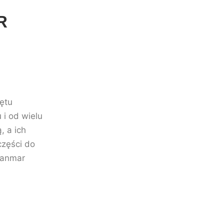
R
ętu
 i od wielu
, a ich
części do
 Yanmar