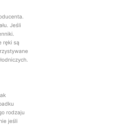
roducenta.
łu. Jeśli
nniki.
 ręki są
korzystywane
łodniczych.
tak
ypadku
go rodzaju
e jeśli