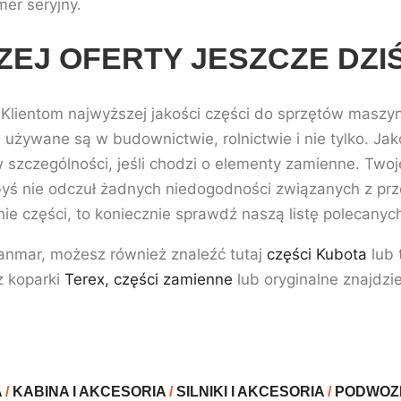
er seryjny.
EJ OFERTY JESZCZE DZIŚ
 Klientom najwyższej jakości części do sprzętów maszy
 używane są w budownictwie, rolnictwie i nie tylko. Ja
szczególności, jeśli chodzi o elementy zamienne. Twoj
yś nie odczuł żadnych niedogodności związanych z pr
ie części, to koniecznie sprawdź naszą listę polecanyc
Yanmar, możesz również znaleźć tutaj
części Kubota
lub 
z koparki
Terex, części zamienne
lub oryginalne znajdzi
A
/
KABINA I AKCESORIA
/
SILNIKI I AKCESORIA
/
PODWOZ