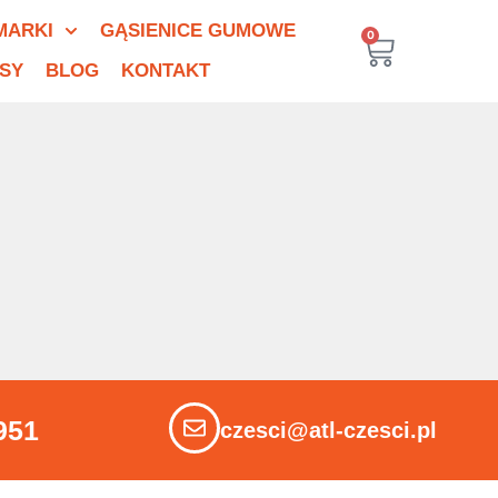
MARKI
GĄSIENICE GUMOWE
0
SY
BLOG
KONTAKT
951
czesci@atl-czesci.pl