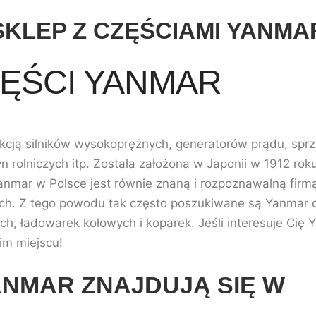
SKLEP Z CZĘŚCIAMI YANMA
ĘŚCI YANMAR
cją silników wysokoprężnych, generatorów prądu, sprz
rolniczych itp. Została założona w Japonii w 1912 roku
Yanmar w Polsce jest równie znaną i rozpoznawalną firmą
cach. Z tego powodu tak często poszukiwane są Yanmar 
ch, ładowarek kołowych i koparek. Jeśli interesuje Cię
im miejscu!
ANMAR ZNAJDUJĄ SIĘ W