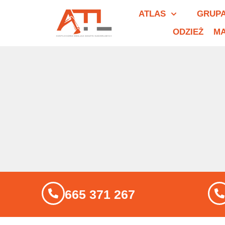
ATLAS
GRUPA
ODZIEŻ
MA
665 371 267