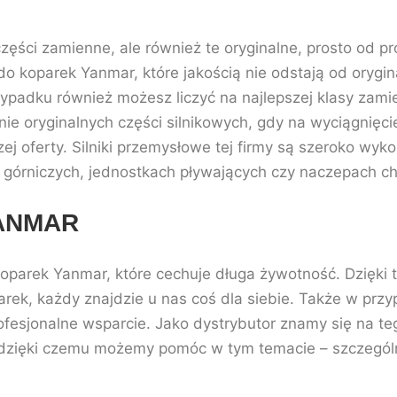
ęści zamienne, ale również te oryginalne, prosto od p
koparek Yanmar, które jakością nie odstają od orygina
ypadku również możesz liczyć na najlepszej klasy zamie
 oryginalnych części silnikowych, gdy na wyciągnięcie
ej oferty. Silniki przemysłowe tej firmy są szeroko wy
górniczych, jednostkach pływających czy naczepach ch
YANMAR
koparek Yanmar, które cechuje długa żywotność. Dzięki 
rek, każdy znajdzie u nas coś dla siebie. Także w prz
fesjonalne wsparcie. Jako dystrybutor znamy się na te
dzięki czemu możemy pomóc w tym temacie – szczególni