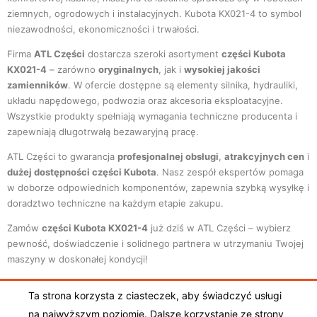
ziemnych, ogrodowych i instalacyjnych. Kubota KX021-4 to symbol
niezawodności, ekonomiczności i trwałości.
Firma
ATL Części
dostarcza szeroki asortyment
części Kubota
KX021-4
– zarówno
oryginalnych
, jak i
wysokiej jakości
zamienników
. W ofercie dostępne są elementy silnika, hydrauliki,
układu napędowego, podwozia oraz akcesoria eksploatacyjne.
Wszystkie produkty spełniają wymagania techniczne producenta i
zapewniają długotrwałą bezawaryjną pracę.
ATL Części to gwarancja
profesjonalnej obsługi
,
atrakcyjnych cen
i
dużej dostępności części Kubota
. Nasz zespół ekspertów pomaga
w doborze odpowiednich komponentów, zapewnia szybką wysyłkę i
doradztwo techniczne na każdym etapie zakupu.
Zamów
części Kubota KX021-4
już dziś w ATL Części – wybierz
pewność, doświadczenie i solidnego partnera w utrzymaniu Twojej
maszyny w doskonałej kondycji!
Ta strona korzysta z ciasteczek, aby świadczyć usługi
Ogólne warunki sprzedaży
|
Polityka prywatności
|
na najwyższym poziomie. Dalsze korzystanie ze strony