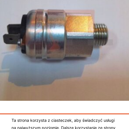
299,00
zł
Dodaj do koszyka
Ta strona korzysta z ciasteczek, aby świadczyć usługi
Ogólne warunki sprzedaży
|
Polityka prywatności
|
na najwyższym poziomie. Dalsze korzystanie ze strony