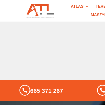
ATLAS
TER
MASZY
665 371 267