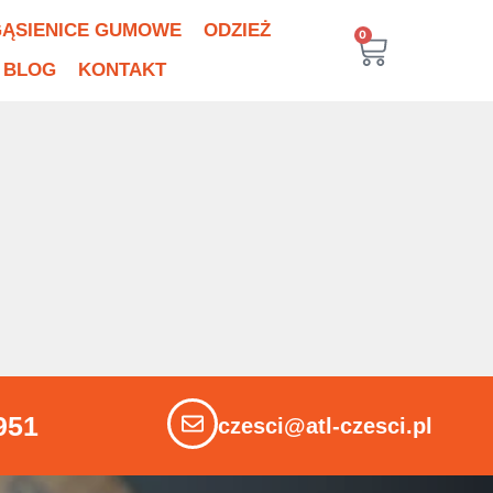
ĄSIENICE GUMOWE
ODZIEŻ
0
BLOG
KONTAKT
951
czesci@atl-czesci.pl